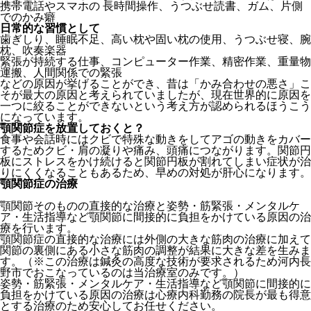
携帯電話やスマホの 長時間操作、うつぶせ読書、ガム、片側
でのかみ癖
日常的な習慣として
歯ぎしり、睡眠不足、高い枕や固い枕の使用、うつぶせ寝、腕
枕、吹奏楽器
緊張が持続する仕事、コンピューター作業、精密作業、重量物
運搬、人間関係での緊張
などの原因が挙げることができ、昔は「かみ合わせの悪さ」こ
そが最大の原因と考えられていましたが、現在世界的に原因を
一つに絞ることができないという考え方が認められるほうこう
になっています。
顎関節症を放置しておくと？
食事や会話時にはクビで特殊な動きをしてアゴの動きをカバー
するためクビ・肩の凝りや痛み、頭痛につながります。関節円
板にストレスをかけ続けると関節円板が割れてしまい症状が治
りにくくなることもあるため、早めの対処が肝心になります。
顎関節症の治療
顎関節そのものの直接的な治療と姿勢・筋緊張・メンタルケ
ア・生活指導など顎関節に間接的に負担をかけている原因の治
療を行います。
顎関節症の直接的な治療には外側の大きな筋肉の治療に加えて
関節の裏側にある小さな筋肉の調整が結果に大きな差を生みま
す。（※この治療は鍼灸の高度な技術が要求されるため河内長
野市でおこなっているのは当治療室のみです。）
姿勢・筋緊張・メンタルケア・生活指導など顎関節に間接的に
負担をかけている原因の治療は心療内科勤務の院長が最も得意
とする治療のため安心してお任せください。