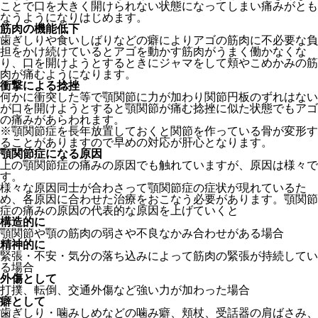
ことで口を大きく開けられない状態になってしまい痛みがとも
なうようになりはじめます。
筋肉の機能低下
歯ぎしりや食いしばりなどの癖によりアゴの筋肉に不必要な負
担をかけ続けているとアゴを動かす筋肉がうまく働かなくな
り、口を開けようとするときにジャマをして頬やこめかみの筋
肉が痛むようになります。
衝撃による捻挫
何かに衝突した等で顎関節に力が加わり関節円板のずれはない
が口を開けようとすると顎関節が痛む捻挫に似た状態でもアゴ
の痛みがあらわれます。
※顎関節症を長年放置しておくと関節を作っている骨が変形す
ることがありますので早めの対応が肝心となります。
顎関節症になる原因
上の顎関節症の痛みの原因でも触れていますが、原因は様々で
す。
様々な原因同士が合わさって顎関節症の症状が現れているた
め、各原因に合わせた治療をおこなう必要があります。顎関節
症の痛みの原因の代表的な原因を上げていくと
構造的に
顎関節や顎の筋肉の弱さや不良なかみ合わせがある場合
精神的に
緊張・不安・気分の落ち込みによって筋肉の緊張が持続してい
る場合
外傷として
打撲、転倒、交通外傷など強い力が加わった場合
癖として
歯ぎしり・噛みしめなどの噛み癖、頬杖、受話器の肩ばさみ、