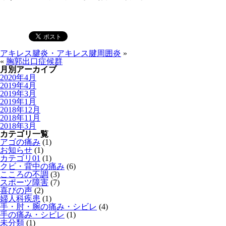
アキレス腱炎・アキレス腱周囲炎
»
«
胸郭出口症候群
月別アーカイブ
2020年4月
2019年4月
2019年3月
2019年1月
2018年12月
2018年11月
2018年3月
カテゴリ一覧
アゴの痛み
(1)
お知らせ
(1)
カテゴリ01
(1)
クビ・背中の痛み
(6)
こころの不調
(3)
スポーツ障害
(7)
喜びの声
(2)
婦人科疾患
(1)
手・肘・腕の痛み・シビレ
(4)
手の痛み・シビレ
(1)
未分類
(1)