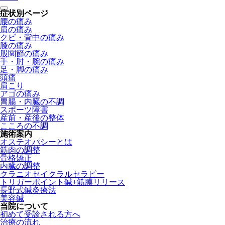
症状別ページ
腰の痛み
肩の痛み
クビ・背中の痛み
膝の痛み
股関節の痛み
手・肘・腕の痛み
足・脚の痛み
頭痛
肩こり
アゴの痛み
胃腸・内臓の不調
スポーツ障害
産前・産後の整体
こころの不調
施術案内
オステオパシーとは
筋肉の調整
骨格矯正
内臓の調整
クラニオセイクラルセラピー
トリガーポイント鍼+筋膜リリース
長野式鍼灸療法
美容鍼
当院について
初めて受診される方へ
治療の流れ