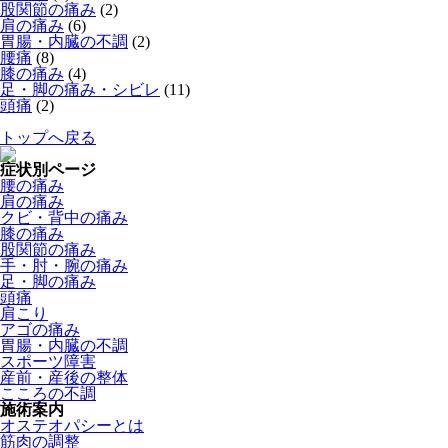
股関節の痛み
(2)
肩の痛み
(6)
胃腸・内臓の不調
(2)
腰痛
(8)
膝の痛み
(4)
足・脚の痛み・シビレ
(11)
頭痛
(2)
トップへ戻る
症状別ページ
腰の痛み
肩の痛み
クビ・背中の痛み
膝の痛み
股関節の痛み
手・肘・腕の痛み
足・脚の痛み
頭痛
肩こり
アゴの痛み
胃腸・内臓の不調
スポーツ障害
産前・産後の整体
こころの不調
施術案内
オステオパシーとは
筋肉の調整