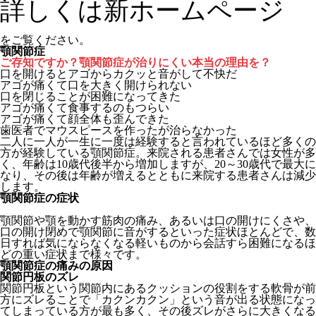
詳しくは新ホームページ
をご覧ください。
顎関節症
ご存知ですか？顎関節症が治りにくい本当の理由を？
口を開けるとアゴからカクッと音がして不快だ
アゴが痛くて口を大きく開けられない
口を閉じることが困難になってきた
アゴが痛くて食事するのもつらい
アゴが痛くて顔全体も歪んできた
歯医者でマウスピースを作ったが治らなかった
二人に一人が一生に一度は経験すると言われているほど多くの
方が経験している顎関節症。来院される患者さんでは女性が多
く、年齢は10歳代後半から増加しますが、20～30歳代で最大に
なり、その後は年齢が増えるとともに来院する患者さんは減少
します。
顎関節症の症状
顎関節や顎を動かす筋肉の痛み、あるいは口の開けにくさや、
口の開け閉めで顎関節に音がするといった症状ほとんどで、数
日すれば気にならなくなる軽いものから会話すら困難になるほ
どの重い症状まで様々です。
顎関節症の痛みの原因
関節円板のズレ
関節円板という関節内にあるクッションの役割をする軟骨が前
方にズレることで「カクンカクン」という音が出る状態になっ
てしまっている方が最も多く、その後ズレがさらに大きくなる