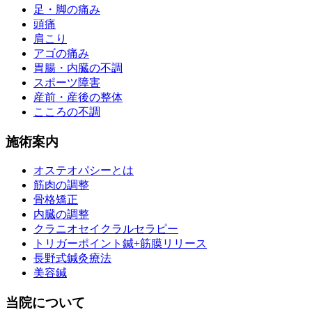
足・脚の痛み
頭痛
肩こり
アゴの痛み
胃腸・内臓の不調
スポーツ障害
産前・産後の整体
こころの不調
施術案内
オステオパシーとは
筋肉の調整
骨格矯正
内臓の調整
クラニオセイクラルセラピー
トリガーポイント鍼+筋膜リリース
長野式鍼灸療法
美容鍼
当院について