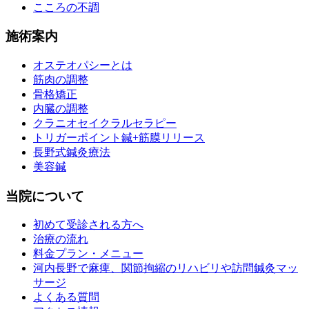
こころの不調
施術案内
オステオパシーとは
筋肉の調整
骨格矯正
内臓の調整
クラニオセイクラルセラピー
トリガーポイント鍼+筋膜リリース
長野式鍼灸療法
美容鍼
当院について
初めて受診される方へ
治療の流れ
料金プラン・メニュー
河内長野で麻痺、関節拘縮のリハビリや訪問鍼灸マッ
サージ
よくある質問