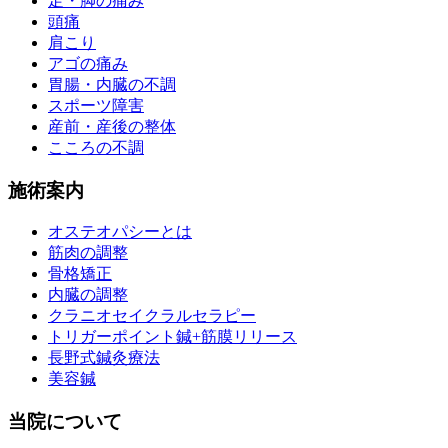
足・脚の痛み
頭痛
肩こり
アゴの痛み
胃腸・内臓の不調
スポーツ障害
産前・産後の整体
こころの不調
施術案内
オステオパシーとは
筋肉の調整
骨格矯正
内臓の調整
クラニオセイクラルセラピー
トリガーポイント鍼+筋膜リリース
長野式鍼灸療法
美容鍼
当院について