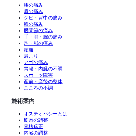
腰の痛み
肩の痛み
クビ・背中の痛み
膝の痛み
股関節の痛み
手・肘・腕の痛み
足・脚の痛み
頭痛
肩こり
アゴの痛み
胃腸・内臓の不調
スポーツ障害
産前・産後の整体
こころの不調
施術案内
オステオパシーとは
筋肉の調整
骨格矯正
内臓の調整